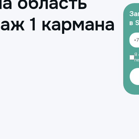
а область
За
аж 1 кармана
в 
Я 
п