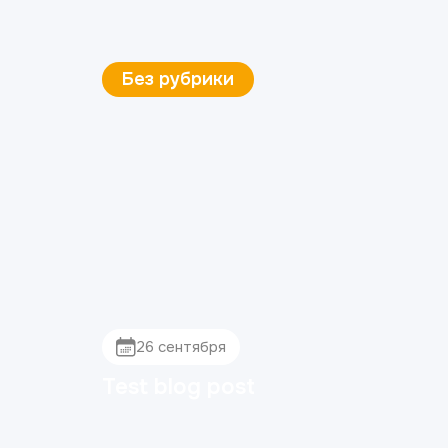
Ортопедия
4 декабря
Коронки из диоксида
циркония: плюсы и минусы