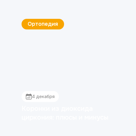
Имплантация зубов
4 декабря
Когда снимают швы после
имплантации зубов