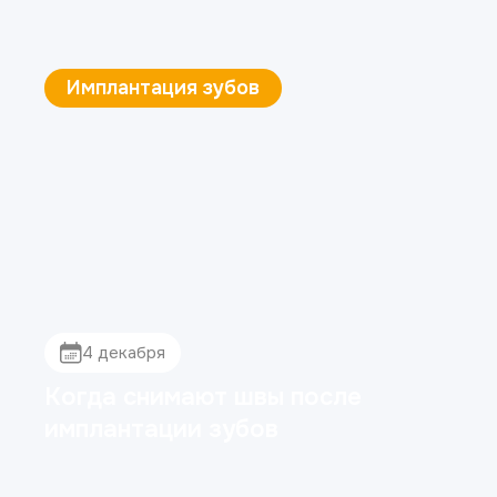
Эстетическая стоматология
4 декабря
Как убрать щель между
зубами (диастему)?