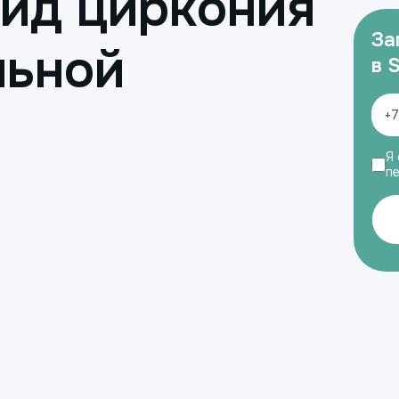
ид циркония
За
льной
в 
Я 
п