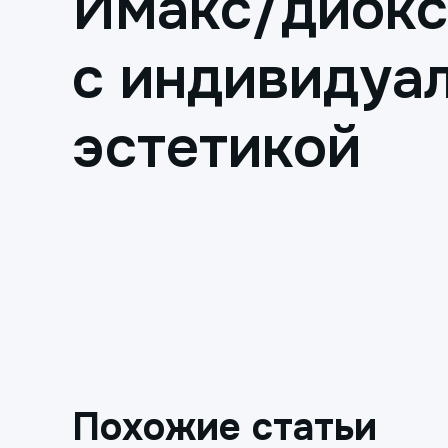
Имакс/диокс
с индивидуа
эстетикой
Похожие статьи