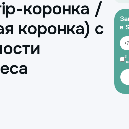
rip-коронка /
За
я коронка) с
в 
мости
Я 
иеса
п