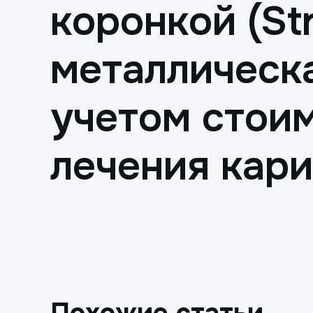
коронкой (St
металлическа
учетом стои
лечения кар