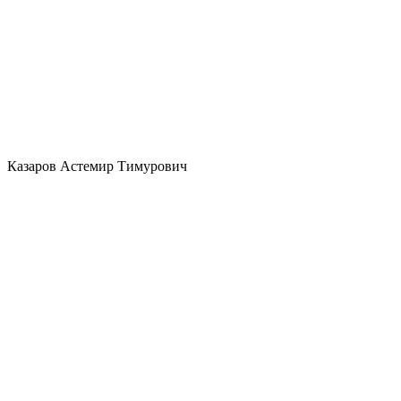
Казаров Астемир Тимурович