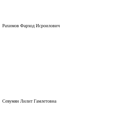
Рахимов Фарход Исроилович
Севумян Лилит Гамлетовна