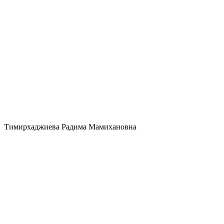
Тимирхаджиева Радима Мамихановна