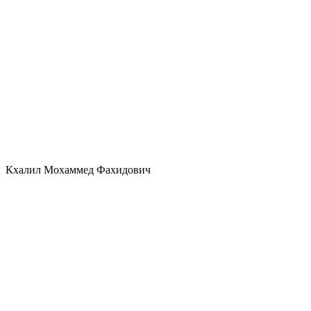
Кхалил Мохаммед Фахидович