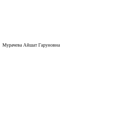
Мурачева Айшат Гаруновна