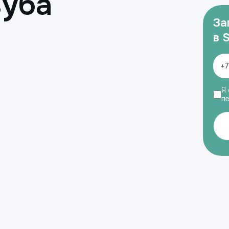
зуба
За
в 
Я 
п