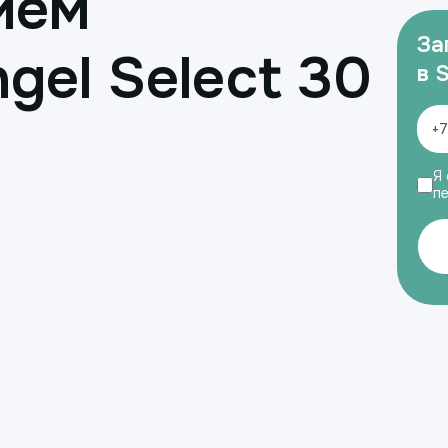
ием
За
gel Select 30
в 
Я 
п