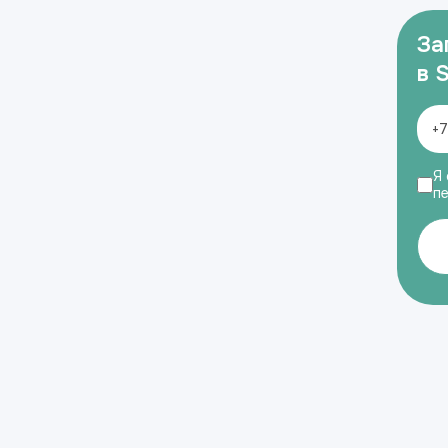
За
в 
Я 
п