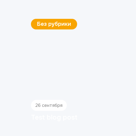
Ортопедия
4 декабря
Коронки из диоксида
циркония: плюсы и минусы