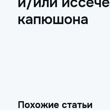
и/или иссеч
капюшона
Похожие статьи