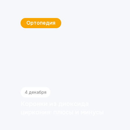
Имплантация зубов
4 декабря
Когда снимают швы после
имплантации зубов