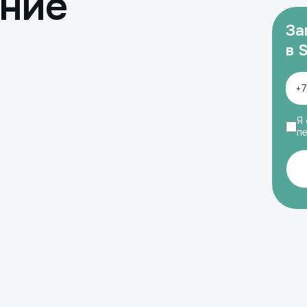
ение
За
в 
Я 
п