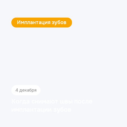
Эстетическая стоматология
4 декабря
Как убрать щель между
зубами (диастему)?