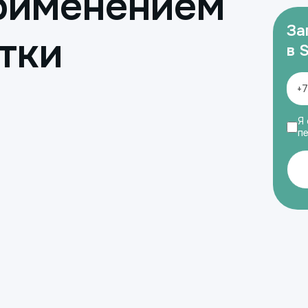
применением
За
тки
в 
Я 
п