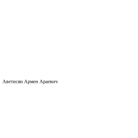
Аветисян Армен Араевич