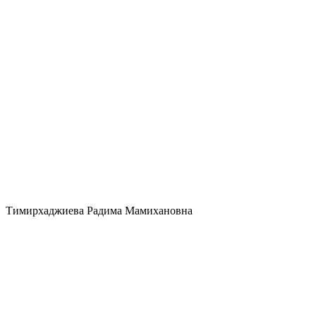
Тимирхаджиева Радима Мамихановна