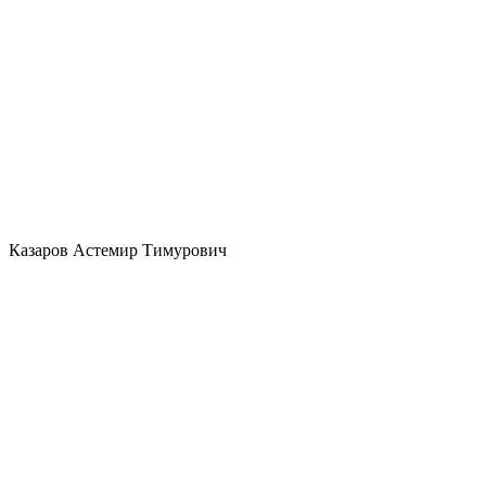
Казаров Астемир Тимурович