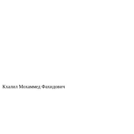
Кхалил Мохаммед Фахидович