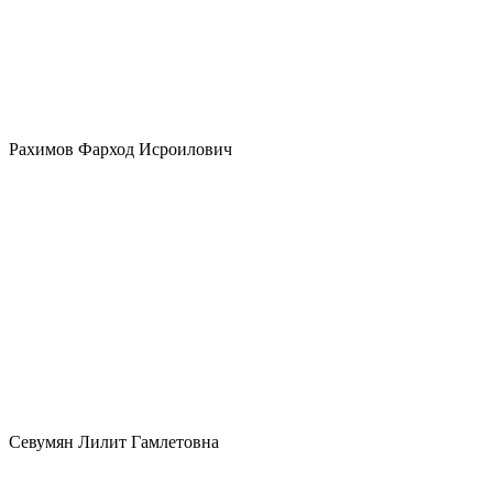
Рахимов Фарход Исроилович
Севумян Лилит Гамлетовна