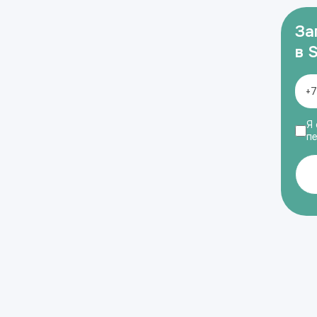
За
в 
Я 
п