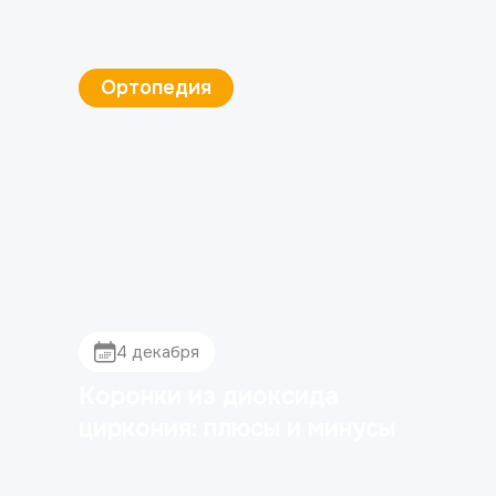
Имплантация зубов
4 декабря
Когда снимают швы после
имплантации зубов