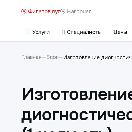
Филатов луг
Нагорная
Услуги
Специалисты
Цены
Главная
Блог
Изготовление диогностиче
Изготовлени
диогностиче