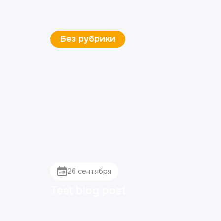
Ортопедия
4 декабря
Коронки из диоксида
циркония: плюсы и минусы