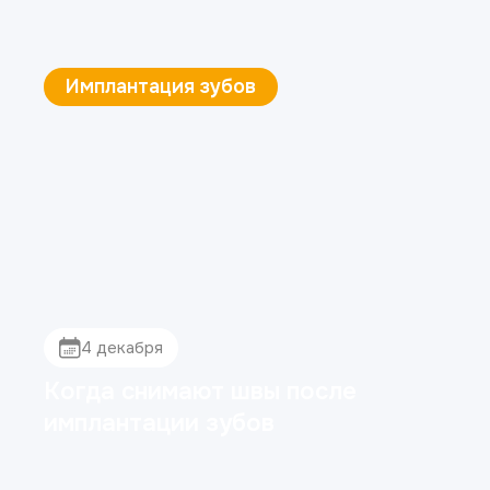
Эстетическая стоматология
4 декабря
Как убрать щель между
зубами (диастему)?