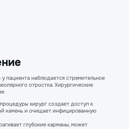
ение
и у пациента наблюдается стремительное
веолярного отростка. Хирургические
е:
 процедуры хирург создает доступ к
ной камень и очищает инфицированную
рагивает глубокие карманы, может