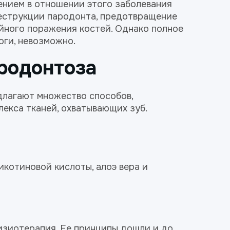
ением в отношении этого заболевания
еструкции пародонта, предотвращение
ойного поражения костей. Однако полное
оги, невозможно.
родонтоза
длагают множество способов,
кса тканей, охватывающих зуб.
котиновой кислоты, алоэ вера и
изиотерапия. Ее принципы дошли и до