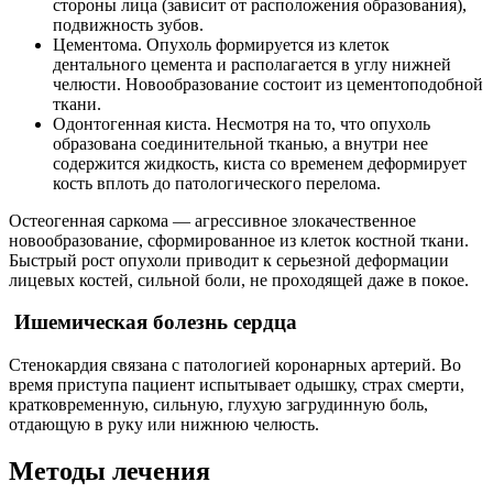
стороны лица (зависит от расположения образования),
подвижность зубов.
Цементома. Опухоль формируется из клеток
дентального цемента и располагается в углу нижней
челюсти. Новообразование состоит из цементоподобной
ткани.
Одонтогенная киста. Несмотря на то, что опухоль
образована соединительной тканью, а внутри нее
содержится жидкость, киста со временем деформирует
кость вплоть до патологического перелома.
Остеогенная саркома — агрессивное злокачественное
новообразование, сформированное из клеток костной ткани.
Быстрый рост опухоли приводит к серьезной деформации
лицевых костей, сильной боли, не проходящей даже в покое.
Ишемическая болезнь сердца
Стенокардия связана с патологией коронарных артерий. Во
время приступа пациент испытывает одышку, страх смерти,
кратковременную, сильную, глухую загрудинную боль,
отдающую в руку или нижнюю челюсть.
Методы лечения