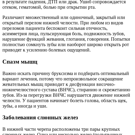
в результате падения, ДТП или драк. Ушиб сопровождается
отеком, гематомой, болью при открытии рта.
Различают множественный или одиночный, закрытый или
открытый перелом нижней челюсти. При любом из видов
переломов пациента беспокоит сильная отечность,
асимметрия лица, пульсирующая боль, подвижность зубов,
нарушение функций жевания, глотания, говорения. Попытки
полностью сомкнуть зубы или наоборот широко открыть рот
приводят к усилению болевых ощущений.
Спазм мышц
Важно искать причину бруксизма и подбирать оптимальный
вариант лечения, потому что непроизвольное сокращение
жевательных мышц приводит к дисфункции височно-
нижнечелюстного сустава (ВНЧС), стиранию и скрежетанию
зубов. Из-за перегрузки ВНЧС нарушается движение нижней
челюсти. У пациентов начинает болеть голова, область щек,
зубы, а иногда и уши.
Заболевания слюнных желез
В нижней части черепа расположены три пары крупных
слюнных желез. Одна или несколько желез (подъязычных,