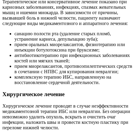
Терапевтическое или консервативное лечение показано при
кариозных заболеваниях, инфекциях, спазмах жевательных
мышц и ишемии миокарда. В зависимости от причины,
вызвавшей боль в нижней челюсти, пациенту назначают
следующие виды медикаментозного и аппаратного лечения:
санацию полости рта (удаление старых пломб,
устранение кариеса, депульпацию зуба);
прием оральных миорелаксантов, физиотерапию или
инъекции ботулотоксина при бруксизме;
антибиотикотерапию при инфекционных заболеваниях
костей или мягких тканей;
прием миорелаксантов, противоэпилептических средств
в сочетании с НПВС для купирования невралгии;
комплексную терапию ИБС, направленную на
восстановление сердечной деятельности.
Хирургическое лечение
Хирургическое лечение проводят в случае неэффективности
медикаментозной терапии ИБС или невралгии. Без операции
невозможно удалить опухоль, вскрыть и очистить очаг
инфекции, наложить швы и провести костную пластику при
переломе нижней челюсти.