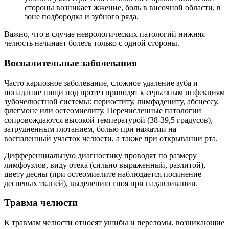
стороны возникает жжение, боль в височной области, в
зоне подбородка и зубного ряда.
Важно, что в случае неврологических патологий нижняя
челюсть начинает болеть только с одной стороны.
Воспалительные заболевания
Часто кариозное заболевание, сложное удаление зуба и
попадание пищи под протез приводят к серьезным инфекциям
зубочелюстной системы: периоститу, лимфадениту, абсцессу,
флегмоне или остеомиелиту. Перечисленные патологии
сопровождаются высокой температурой (38-39,5 градусов),
затрудненным глотанием, болью при нажатии на
воспаленный участок челюсти, а также при открывании рта.
Дифференциальную диагностику проводят по размеру
лимфоузлов, виду отека (сильно выраженный, разлитой),
цвету десны (при остеомиелите наблюдается посинение
десневых тканей), выделению гноя при надавливании.
Травма челюсти
К травмам челюсти относят ушибы и переломы, возникающие