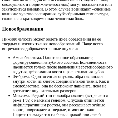
околоушных и поднижнечелюстных) могут воспалиться или
закупориться камнями. В этом случае возникают «слюнные
колики»: чувство распирания, субфебрильная температура,
головная и кратковременная челюстная боль.
Новообразования
Нижняя челюсть может болеть из-за образования на ее
твердых и мягких тканях новообразований. Чаще всего
встречаются доброкачественные опухоли:
Амелобластома. Одонтогенное образование,
формирующееся из зубного сосочка. Болезненность
начинается только после выявления веретенообразного
вздутия, деформации кости и расшатывания зубов.
Фиброма. Одонтогенная опухоль, образовавшаяся
внутри кости из клеток соединительной ткани. Как и
амелобластома, она не беспокоит пациента, пока не
достигнет внушительных размеров.
Миксома. Редкий тип новообразования (встречается
реже 1 %) с неясным генезом. Опухоль отличается
инфильтративным ростом, она рассасывает зубные
корни, повреждает и твердые, и мягкие ткани.
Пациенты жалуются на боль с правой или левой