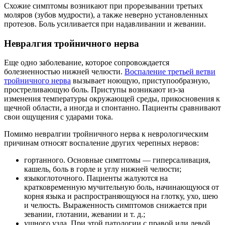
Схожие симптомы возникают при прорезывании третьих
моляров (зубов мудрости), а также неверно установленных
протезов. Боль усиливается при надавливании и жевании.
Невралгия тройничного нерва
Еще одно заболевание, которое сопровождается
болезненностью нижней челюсти.
Воспаление третьей ветви
тройничного нерва
вызывает ноющую, приступообразную,
простреливающую боль. Приступы возникают из-за
изменения температуры окружающей среды, прикосновения к
щечной области, а иногда и спонтанно. Пациенты сравнивают
свои ощущения с ударами тока.
Помимо невралгии тройничного нерва к неврологическим
причинам относят воспаление других черепных нервов:
гортанного. Основные симптомы — гиперсаливация,
кашель, боль в горле и углу нижней челюсти;
языкоглоточного. Пациенты жалуются на
кратковременную мучительную боль, начинающуюся от
корня языка и распространяющуюся на глотку, ухо, шею
и челюсть. Выраженность симптомов снижается при
зевании, глотании, жевании и т. д.;
ушного узла. При этой патологии с правой или левой