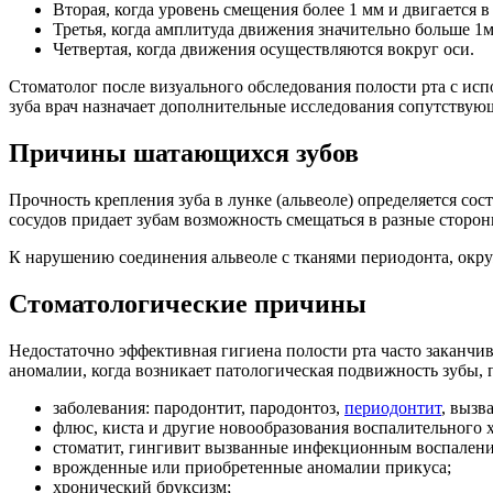
Вторая, когда уровень смещения более 1 мм и двигается в
Третья, когда амплитуда движения значительно больше 1м
Четвертая, когда движения осуществляются вокруг оси.
Стоматолог после визуального обследования полости рта с ис
зуба врач назначает дополнительные исследования сопутствую
Причины шатающихся зубов
Прочность крепления зуба в лунке (альвеоле) определяется с
сосудов придает зубам возможность смещаться в разные сторо
К нарушению соединения альвеоле с тканями периодонта, окр
Стоматологические причины
Недостаточно эффективная гигиена полости рта часто заканчи
аномалии, когда возникает патологическая подвижность зубы, 
заболевания: пародонтит, пародонтоз,
периодонтит
, вызв
флюс, киста и другие новообразования воспалительного х
стоматит, гингивит вызванные инфекционным воспалени
врожденные или приобретенные аномалии прикуса;
хронический бруксизм;