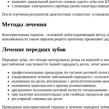
назначит прицельный рентген снимок одного зуба или К
с помощью электронного прибора (апекслокатора) опреде
После изучения результатов диагностики стоматолог устанавли
Методы лечения
Консервативная терапия – основной зубосохраняющий метод ус
невозможности таким образом решить проблему применяют рад
Лечение передних зубов
Передние зубы, это четыре центральных резца на верхней и н
расслабления эластичности тканей пародонта десен, лечат кон
профессиональные процедуры по гигиене ротовой полост
ультразвуковое лечение заболеваний пародонта с использ
наложение на десну аппликации с антисептическими мазя
назначение комплексного приема поливитаминов;
двухразовое полоскание ротовой полости специальными 
при наличии воспалительных или гнойных процессов пр
регулярный самомассаж десен.
Проведение консервативной терапии в лечении передних зубов