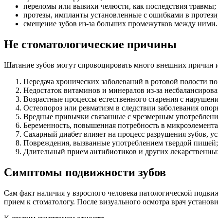
переломы или вывихи челюсти, как последствия травмы;
протезы, импланты установленные с ошибками в протези
смещение зубов из-за больших промежутков между ними.
Не стоматологические причины
Шатание зубов могут спровоцировать много внешних причин и 
Передача хронических заболеваний в ротовой полости по
Недостаток витаминов и минералов из-за несбалансирова
Возрастные процессы естественного старения с нарушен
Остеопороз или ревматизм в следствии заболевания опор
Вредные привычки связанные с чрезмерным употребление
Беременность, повышенная потребность в микроэлемента
Сахарный диабет влияет на процесс разрушения зубов, у
Повреждения, вызванные употреблением твердой пищей;
Длительный прием антибиотиков и других лекарственных
Симптомы подвижности зубов
Сам факт наличия у взрослого человека патологической подви
прием к стоматологу. После визуального осмотра врач установ