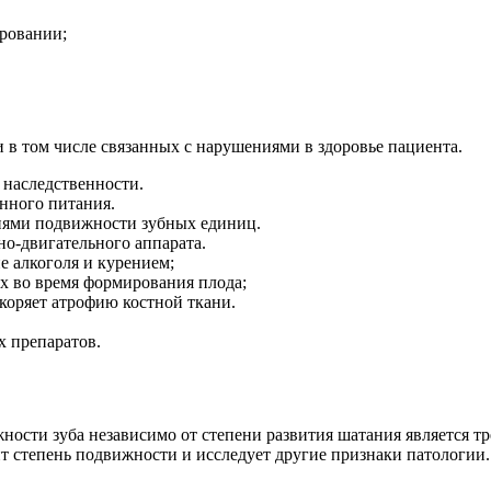
ровании;
в том числе связанных с нарушениями в здоровье пациента.
 наследственности.
нного питания.
иями подвижности зубных единиц.
но-двигательного аппарата.
 алкоголя и курением;
х во время формирования плода;
скоряет атрофию костной ткани.
 препаратов.
жности зуба независимо от степени развития шатания является 
ит степень подвижности и исследует другие признаки патологии.