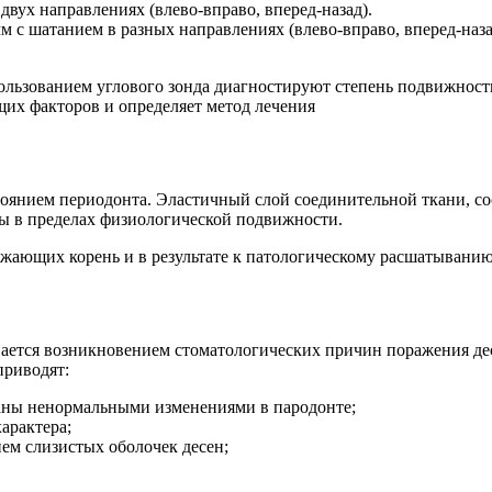
 двух направлениях (влево-вправо, вперед-назад).
м с шатанием в разных направлениях (влево-вправо, вперед-назад
пользованием углового зонда диагностируют степень подвижност
щих факторов и определяет метод лечения
остоянием периодонта. Эластичный слой соединительной ткани, 
ны в пределах физиологической подвижности.
ужающих корень и в результате к патологическому расшатывани
вается возникновением стоматологических причин поражения дес
приводят:
аны ненормальными изменениями в пародонте;
арактера;
ем слизистых оболочек десен;