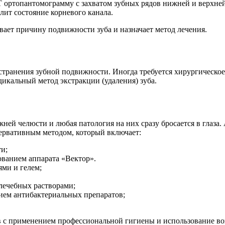
Т ортопантомограмму с захватом зубных рядов нижней и верхне
лит состояние корневого канала.
вает причину подвижности зуба и назначает метод лечения.
транения зубной подвижности. Иногда требуется хирургическое 
икальный метод экстракции (удаления) зуба.
ижней челюсти и любая патология на них сразу бросается в гла
сервативным методом, который включает:
и;
ованием аппарата «Вектор».
ми и гелем;
лечебных растворами;
ием антибактериальных препаратов;
 с применением профессиональной гигиены и использование воз