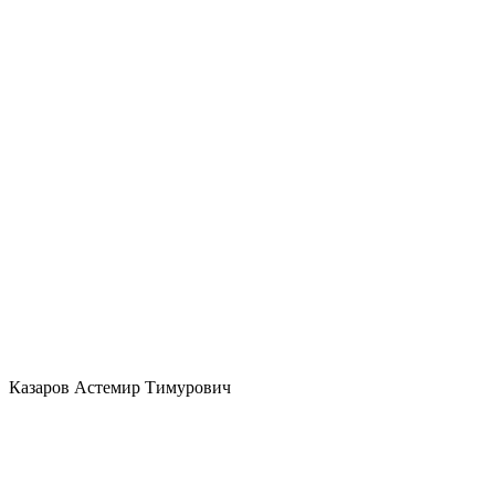
Казаров Астемир Тимурович