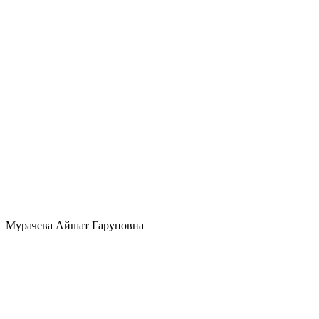
Мурачева Айшат Гаруновна