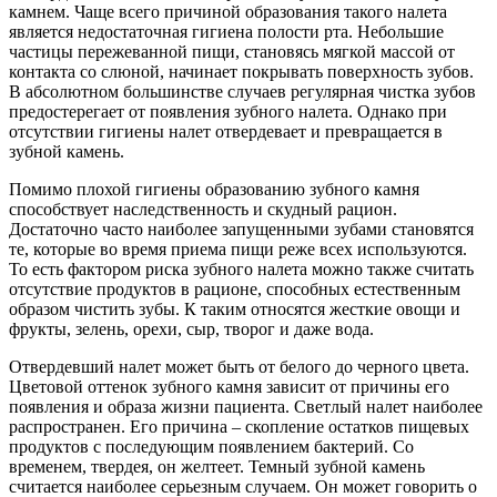
камнем. Чаще всего причиной образования такого налета
является недостаточная гигиена полости рта. Небольшие
частицы пережеванной пищи, становясь мягкой массой от
контакта со слюной, начинает покрывать поверхность зубов.
В абсолютном большинстве случаев регулярная чистка зубов
предостерегает от появления зубного налета. Однако при
отсутствии гигиены налет отвердевает и превращается в
зубной камень.
Помимо плохой гигиены образованию зубного камня
способствует наследственность и скудный рацион.
Достаточно часто наиболее запущенными зубами становятся
те, которые во время приема пищи реже всех используются.
То есть фактором риска зубного налета можно также считать
отсутствие продуктов в рационе, способных естественным
образом чистить зубы. К таким относятся жесткие овощи и
фрукты, зелень, орехи, сыр, творог и даже вода.
Отвердевший налет может быть от белого до черного цвета.
Цветовой оттенок зубного камня зависит от причины его
появления и образа жизни пациента. Светлый налет наиболее
распространен. Его причина – скопление остатков пищевых
продуктов с последующим появлением бактерий. Со
временем, твердея, он желтеет. Темный зубной камень
считается наиболее серьезным случаем. Он может говорить о