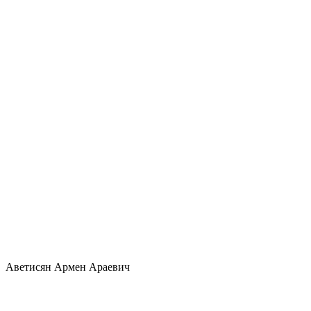
Аветисян Армен Араевич