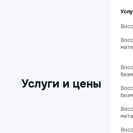
Услу
Восс
Восс
мате
Восс
безм
Услуги и цены
Восс
без
Восс
мета
Восс