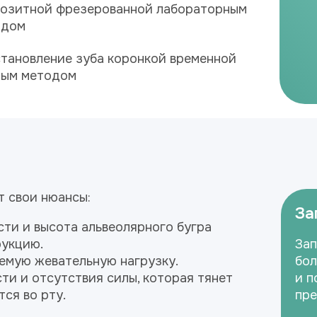
озитной фрезерованной лабораторным
одом
тановление зуба коронкой временной
мым методом
 свои нюансы:
За
ти и высота альвеолярного бугра
рукцию.
Зап
емую жевательную нагрузку.
бол
ти и отсутствия силы, которая тянет
и п
ся во рту.
пре