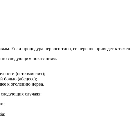
овым. Если процедура первого типа, ее перенос приведет к тяж
ся по следующим показаниям:
елюсти (остеомиелит);
й болью (абсцесс);
шее к оголению нерва.
 следующих случаях:
ии;
ба;