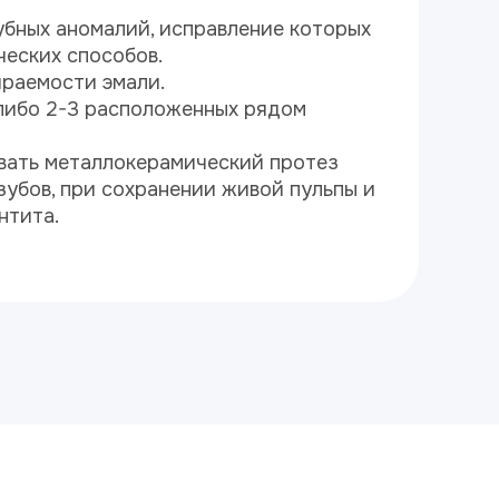
убных аномалий, исправление которых
еских способов.
ираемости эмали.
либо 2-3 расположенных рядом
вать металлокерамический протез
 зубов, при сохранении живой пульпы и
нтита.