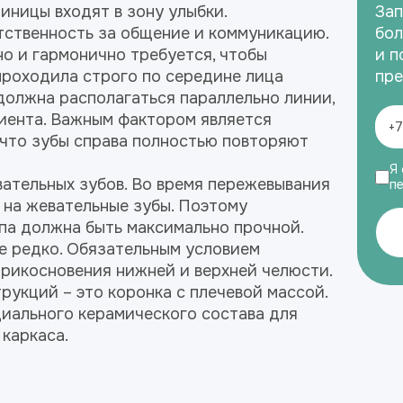
иницы входят в зону улыбки.
Зап
тственность за общение и коммуникацию.
бол
о и гармонично требуется, чтобы
и п
роходила строго по середине лица
пре
 должна располагаться параллельно линии,
иента. Важным фактором является
 что зубы справа полностью повторяют
Я 
ательных зубов. Во время пережевывания
п
 на жевательные зубы. Поэтому
па должна быть максимально прочной.
е редко. Обязательным условием
прикосновения нижней и верхней челюсти.
укций – это коронка с плечевой массой.
иального керамического состава для
каркаса.