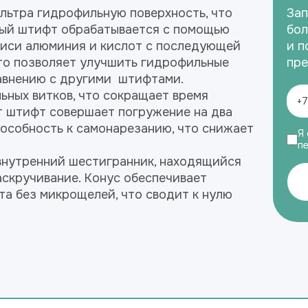
льтра гидрофильную поверхность, что
Зап
вый штифт обрабатывается с помощью
бол
киси алюминия и кислот с последующей
и п
то позволяет улучшить гидрофильные
пре
авнению с другими штифтами.
ьных витков, что сокращает время
от штифт совершает погружение на два
пособность к самонарезанию, что снижает
Я 
п
внутренний шестигранник, находящийся
скручивание. Конус обеспечивает
та без микрощелей, что сводит к нулю