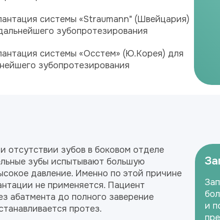
антация системы «Straumann" (Швейцария)
дальнейшего зубопротезирования
антация системы «Осстем» (Ю.Корея) для
нейшего зубопротезирования
и отсутствии зубов в боковом отделе
За
тельные зубы испытывают большую
ысокое давление. Именно по этой причине
Зап
антации не применяется. Пациент
бол
ез абатмента до полного заверение
и п
станавливается протез.
пре