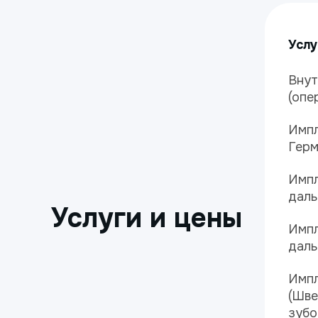
Услу
Внут
(опе
Импл
Герм
Импл
даль
Услуги и цены
Импл
даль
Импл
(Шве
зубо