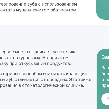
езирование зуба с использованием
антата мульти-юнитом абатментом
первое место выдвигается эстетика.
За
сь от натуральных. Но при этом
узку при откусывании продуктов.
Зап
 материалы способны впитывать красящие
бол
я и зуб отличается от соседних. Это также
и п
рования в стоматологической клинике.
пре