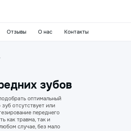
Отзывы
О нас
Контакты
в
редних зубов
 подобрать оптимальный
о зуб отсутствует или
тезирование переднего
ь как травма, так и
любом случае, без мало