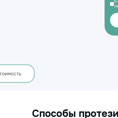
Я 
п
тоимость
Способы протез