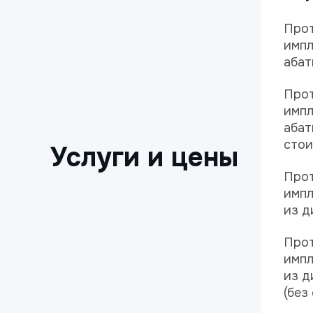
Прот
импл
абат
Прот
импл
абат
стои
Услуги и цены
Прот
импл
из д
Прот
импл
из д
(без