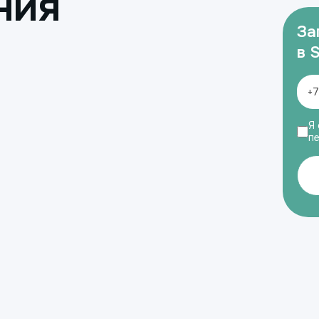
ния
За
в 
Я 
п