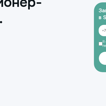
ионер-
За
.
в 
Я 
п