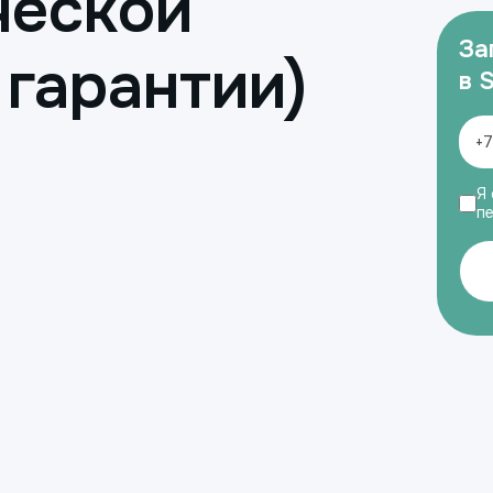
ческой
За
 гарантии)
в 
Я 
п